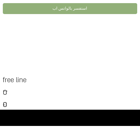
استفسر بالواتس اب
free line
--
0
0
0
0
0
-
0
-
-
-
-
©Powered and secured by Vesites
-
-
-
-