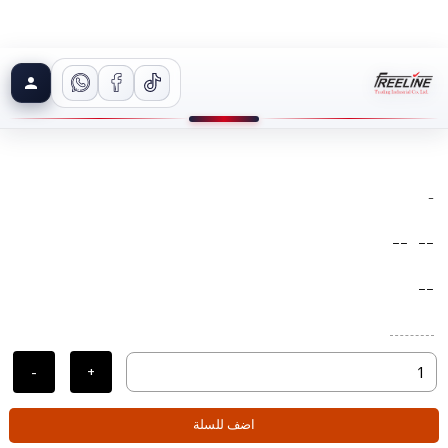
-
--
--
--
-
+
اضف للسلة