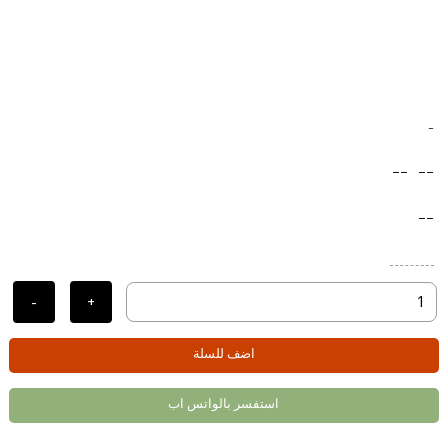
-
--
--
--
-
+
اضف للسلة
استفسر بالواتس اب