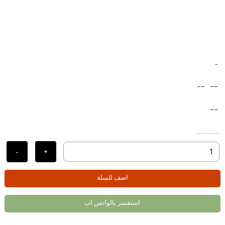
-
--
--
--
-
+
اضف للسلة
استفسر بالواتس اب