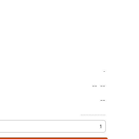
-
--
--
--