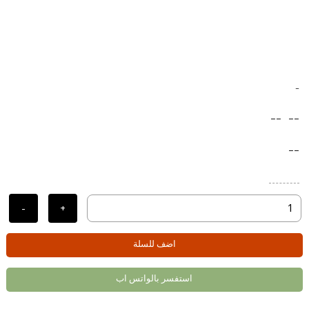
-
--
--
--
-
+
اضف للسلة
استفسر بالواتس اب