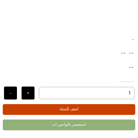
-
--
--
--
-
+
اضف للسلة
استفسر بالواتس اب