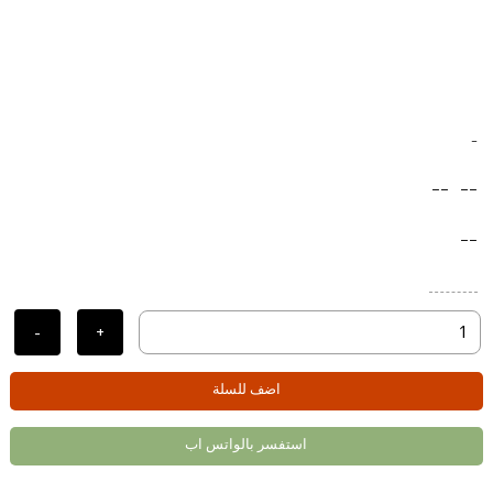
-
--
--
--
-
+
اضف للسلة
استفسر بالواتس اب