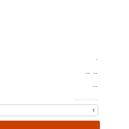
-
--
--
--