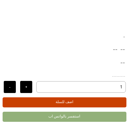
-
--
--
--
-
+
اضف للسلة
استفسر بالواتس اب