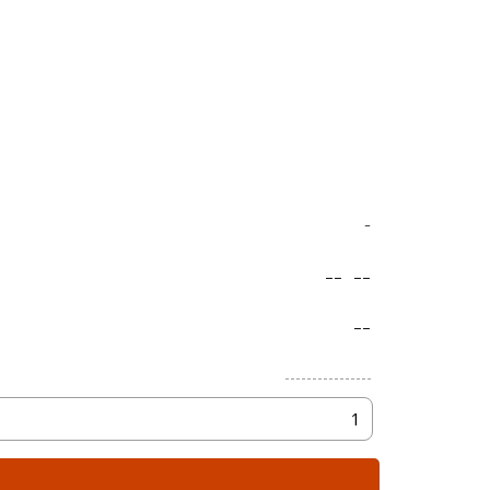
-
--
--
--