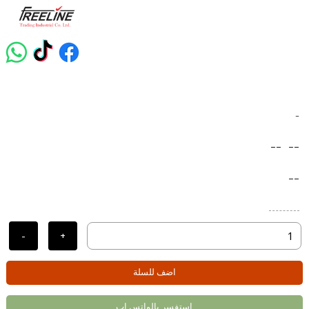
-
--
--
--
-
+
اضف للسلة
استفسر بالواتس اب