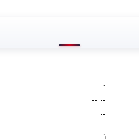
-
--
--
--