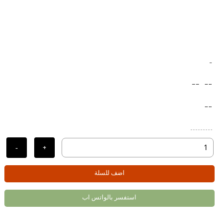
-
--
--
--
-
+
اضف للسلة
استفسر بالواتس اب