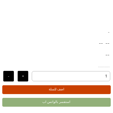
-
--
--
--
-
+
اضف للسلة
استفسر بالواتس اب