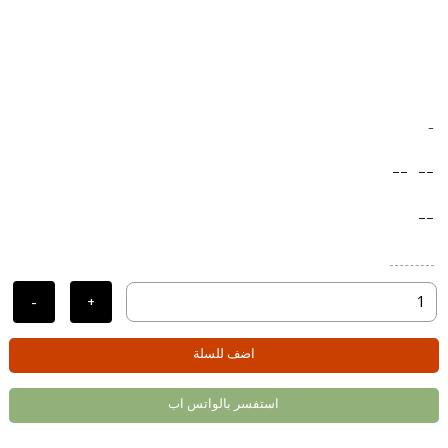
-
--
--
--
-
+
اضف للسلة
استفسر بالواتس اب