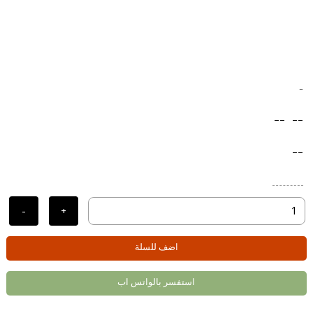
-
--
--
--
-
+
اضف للسلة
استفسر بالواتس اب