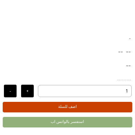
-
--
--
--
-
+
اضف للسلة
استفسر بالواتس اب