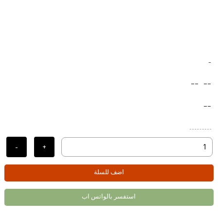
-
--
--
--
-
+
اضف للسلة
استفسر بالواتس اب