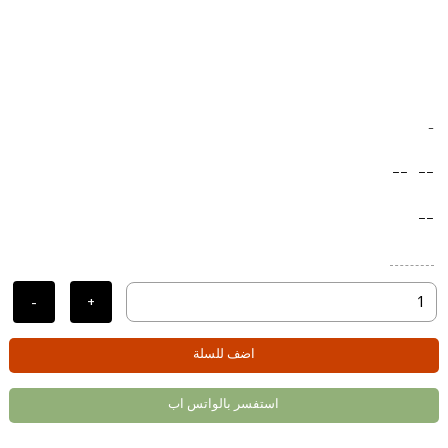
-
--
--
--
-
+
اضف للسلة
استفسر بالواتس اب