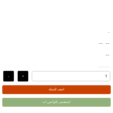
-
--
--
--
-
+
اضف للسلة
استفسر بالواتس اب