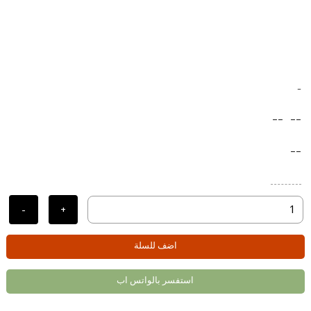
-
--
--
--
-
+
اضف للسلة
استفسر بالواتس اب