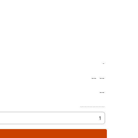
-
--
--
--