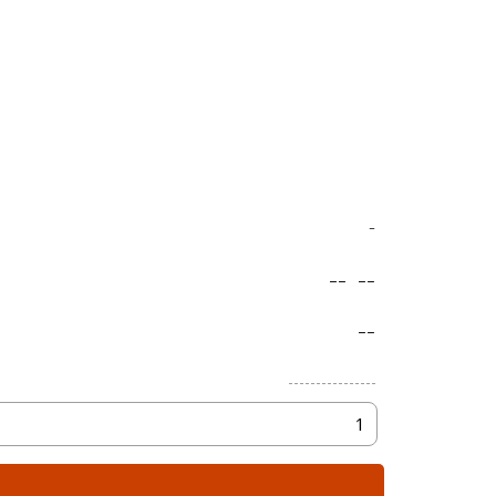
-
--
--
--