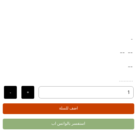
-
--
--
--
-
+
اضف للسلة
استفسر بالواتس اب