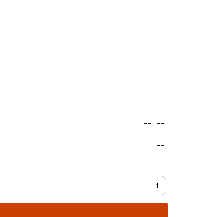
-
--
--
--