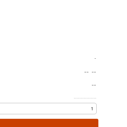
-
--
--
--