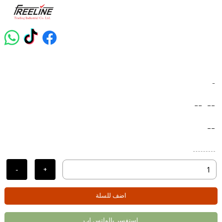
-
--
--
--
-
+
اضف للسلة
استفسر بالواتس اب