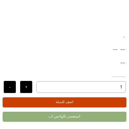
-
--
--
--
-
+
اضف للسلة
استفسر بالواتس اب