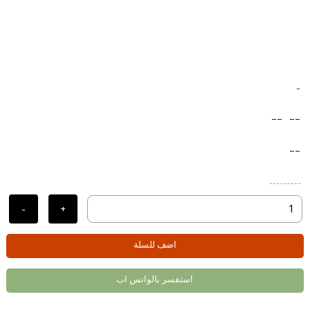
-
--
--
--
-
+
اضف للسلة
استفسر بالواتس اب