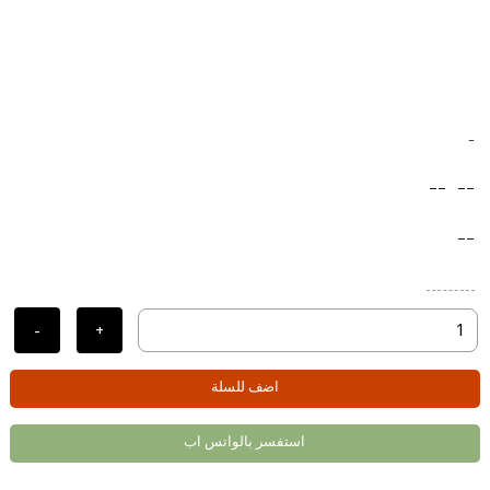
-
--
--
--
-
+
اضف للسلة
استفسر بالواتس اب