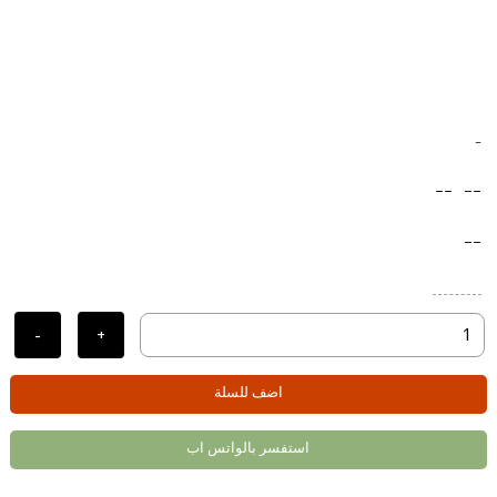
-
--
--
--
-
+
اضف للسلة
استفسر بالواتس اب