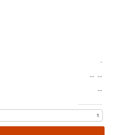
-
--
--
--