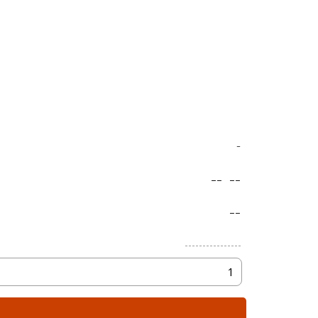
-
--
--
--