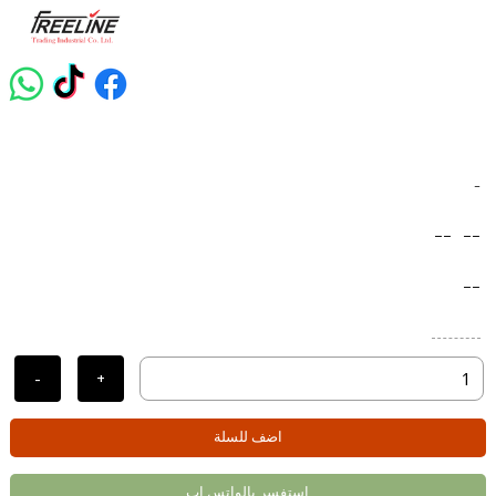
-
--
--
--
-
+
اضف للسلة
استفسر بالواتس اب