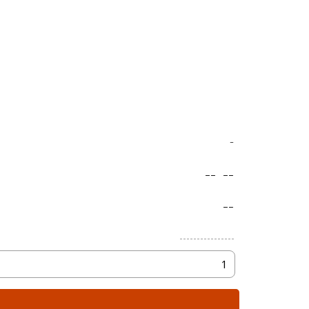
-
--
--
--