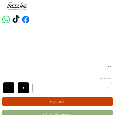
-
--
--
--
-
+
اضف للسلة
استفسر بالواتس اب