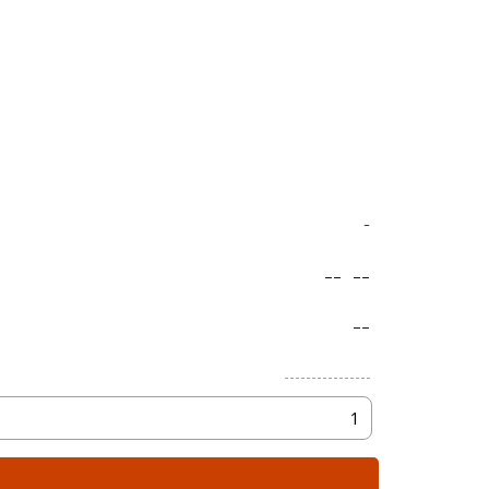
-
--
--
--