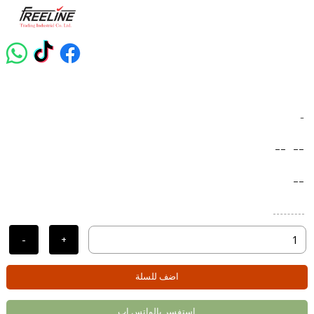
-
--
--
--
-
+
اضف للسلة
استفسر بالواتس اب