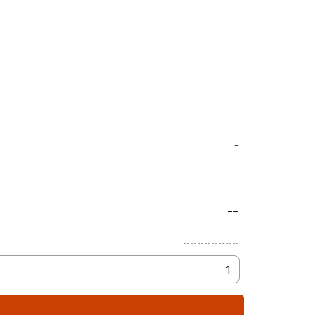
-
--
--
--