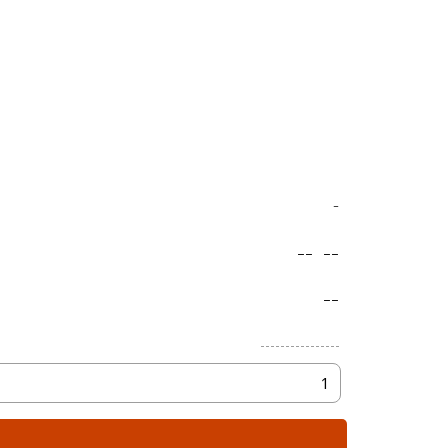
-
--
--
--