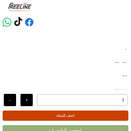
-
--
--
--
-
+
اضف للسلة
استفسر بالواتس اب