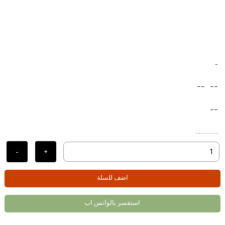
-
--
--
--
-
+
اضف للسلة
استفسر بالواتس اب