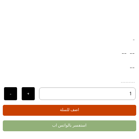
-
--
--
--
-
+
اضف للسلة
استفسر بالواتس اب