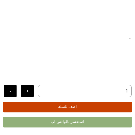
-
--
--
--
-
+
اضف للسلة
استفسر بالواتس اب