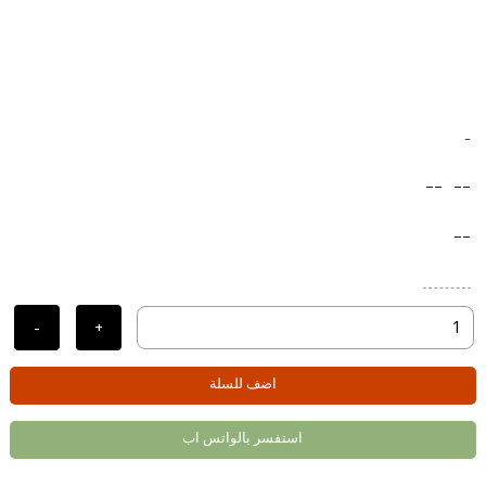
-
--
--
--
-
+
اضف للسلة
استفسر بالواتس اب