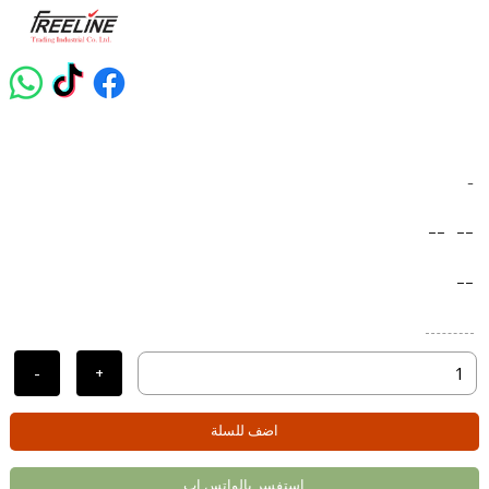
-
--
--
--
-
+
اضف للسلة
استفسر بالواتس اب