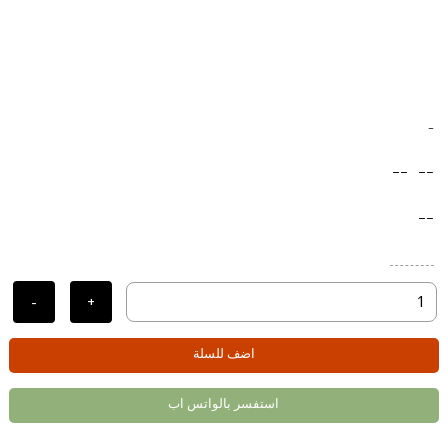
-
--
--
--
-
+
اضف للسلة
استفسر بالواتس اب