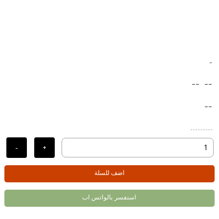
-
--
--
--
-
+
اضف للسلة
استفسر بالواتس اب