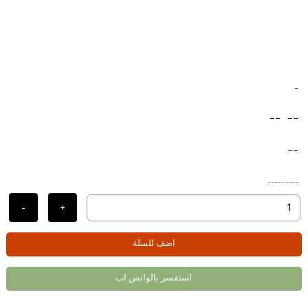
-
--
--
--
-
+
اضف للسلة
استفسر بالواتس اب