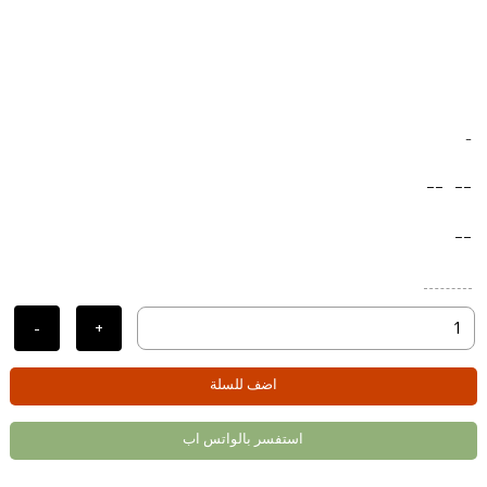
-
--
--
--
-
+
اضف للسلة
استفسر بالواتس اب